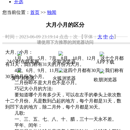
开选
您当前位置：
首页
>>
独闻
大月小月的区分
时间：2023-06-09 23:19:14
点击：
次
【字体：
大
中
小
】
请使用下方推荐的浏览器访问
大月、小月：
1月、3月、5月、7月、8月、10月、12月，这七个月都
24小时在线客服
谷歌浏览器
APP下载
有31天，我们称有31天的月份为大月。
4月、6月、9月、11月，这四个月都有30天，我们称有
30天的月份为小月。
寰宇浏览器
火狐浏览器
欧朋浏览器
二月份即不是大月也不是小月。
巧记大小月的方法:
要知道哪个月有多少天，可以在左手的拳头上依次数
十二个月份。凡是数到凸起的地方，每个月都是31天，数
到凹下去的地方，除二月外，每个月都是30天。
儿歌:
一、三、五、七、八、十、腊，三十一天永不差。
平年、闰年：