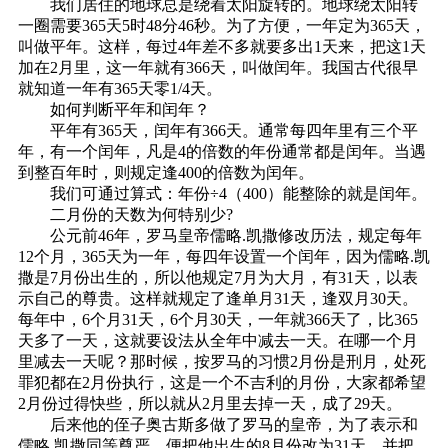
我们居住的地球总是绕着太阳旋转的。地球绕太阳转
一圈需要365天5时48分46秒。为了方便，一年定为365天，
叫做平年。这样，每过4年差不多就要多出1天来，把这1天
加在2月里，这一年就有366天，叫做闰年。我国古代很早
就知道一年有365天零1/4天。
如何判断平年和闰年？
平年有365天，闰年有366天。通常每四年里有三个平
年，有一个闰年，凡是4的倍数的年份通常都是闰年。当遇
到整百年时，则规定逢400的倍数为闰年。
我们可通过算式：年份÷4（400）能整除的就是闰年。
二月份的天数为何特别少?
公元前46年，罗马皇帝儒略.凯撒修改历法，规定每年
12个月，365天为一年，每四年设置一个闰年，因为儒略.凯
撒是7月份出生的，所以他规定7月为大月，有31天，以表
示自己的尊贵。这样就规定了逢单月31天，逢双月30天。
每年中，6个月31天，6个月30天，一年就366天了，比365
天多了一天，这就要设法从全年中减去一天。在哪一个月
里减去一天呢？那时候，按罗马的习惯2月份是刑月，处死
罪犯都在2月份执行，这是一个不吉利的月份，大家都希望
2月份过得快些，所以就从2月里去掉一天，成了29天。
后来他的侄子奥古斯多做了罗马的皇帝，为了表示和
儒略.凯撒同等尊严，便把他出生的8月份改为31天，并把