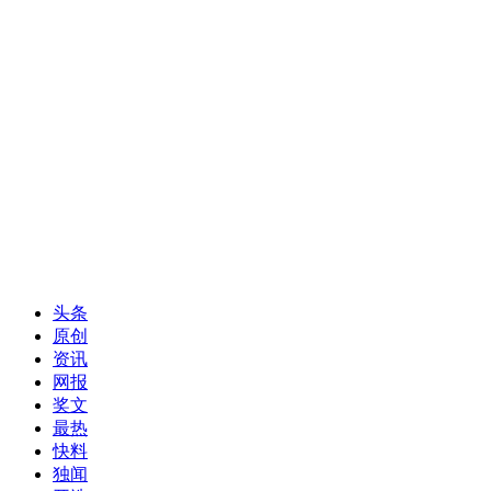
头条
原创
资讯
网报
奖文
最热
快料
独闻