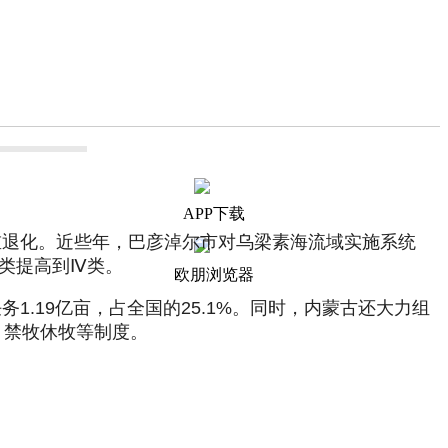
APP下载
严重退化。近些年，巴彦淖尔市对乌梁素海流域实施系统
Ⅴ类提高到Ⅳ类。
欧朋浏览器
1.19亿亩，占全国的25.1%。同时，内蒙古还大力组
、禁牧休牧等制度。