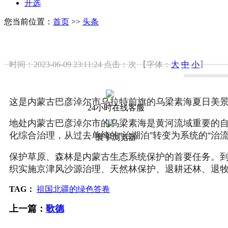
开选
您当前位置：
首页
>>
头条
时间：2023-06-09 23:11:24
点击：
次
【字体：
大
中
小
】
这是内蒙古巴彦淖尔市乌拉特前旗的乌梁素海夏日美景（2
24小时在线客服
地处内蒙古巴彦淖尔市的乌梁素海是黄河流域重要的自
化综合治理，从过去单纯的“治湖泊”转变为系统的“治
寰宇浏览器
保护草原、森林是内蒙古生态系统保护的首要任务。到20
织实施京津风沙源治理、天然林保护、退耕还林、退
TAG：
祖国北疆的绿色答卷
上一篇：
歌德