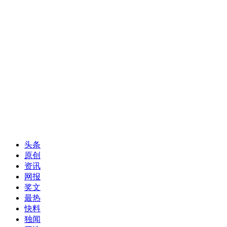
头条
原创
资讯
网报
奖文
最热
快料
独闻