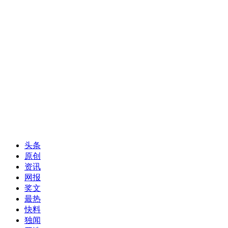
头条
原创
资讯
网报
奖文
最热
快料
独闻