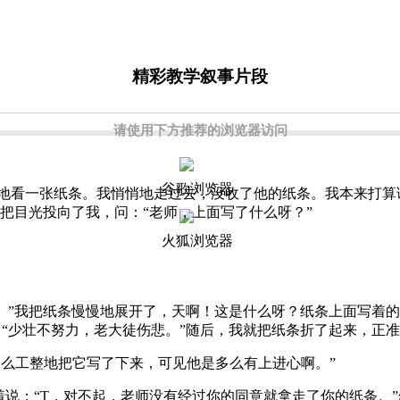
精彩教学叙事片段
请使用下方推荐的浏览器访问
谷歌浏览器
看一张纸条。我悄悄地走过去，没收了他的纸条。我本来打算
把目光投向了我，问：“老师，上面写了什么呀？”
火狐浏览器
”我把纸条慢慢地展开了，天啊！这是什么呀？纸条上面写着的
“少壮不努力，老大徒伤悲。”随后，我就把纸条折了起来，正准
么工整地把它写了下来，可见他是多么有上进心啊。”
说：“T，对不起，老师没有经过你的同意就拿走了你的纸条。”