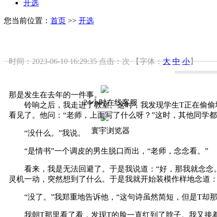
开选
您当前位置：
首页
>>
开选
时间：2023-06-10 16:29:35
点击：
次
【字体：
大
中
小
】
那是发生在去年的一件事。
24小时在线客服
铃响之后，我走进了教室。这时，我发现学生T正在偷偷地
看见了。他问：“老师，上面写了什么呀？”这时，其他同学都
寰宇浏览器
“没什么。”我说。
“是情书”一个调皮的男生脱口而出，“老师，念念看。”
看来，我是无法回避了。于是我说道：“好，那我就念念。
灵机一动，突然想到了什么。于是我就开始装模作样地念道：
“没了。”我郑重地告诉他，“这句诗虽然简短，但是T却那
我朝T那里看了看，发现T的脸一直红到了脖子。我又接着