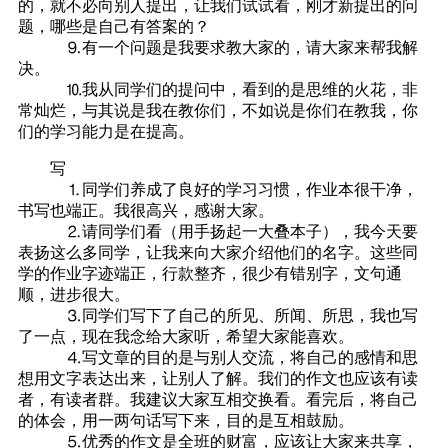
的，就不必向别人提出，让我们试试看，刚才新提出的问
题，哪些是自己有答案的？
⒐有一个问题是我要求教大家的，请大家来帮我解
决。
⒑我从同学们的提问中，看到的是思维的火花，非
常灿烂，与其说是我在教你们，不如说是你们在教我，你
们的学习能力是在提高。
写
⒈同学们养成了良好的学习习惯，作业本很干净，
书写也端正。我很高兴，感谢大家。
⒉请同学们看（用手扬起一大叠本子），我今天要
表扬这么多同学，让我来向大家介绍他们的名字。这些同
学的作业字迹端正，行款整齐，很少有错别字，文句通
顺，进步很大。
⒊同学们写下了自己的所见、所闻、所思，我也写
了一点，现在我念给大家听，希望大家能喜欢。
⒋写文章的目的是与别人交流，将自己的感情和思
想用文字表达出来，让别人了解。我们的作文也应该有读
者，有读者群。我建议大家互相交换看。看完后，将自己
的体会，用一两句话写下来，目的是互相鼓励。
⒌优秀的作文是全班的财富，应该让大家来共享，