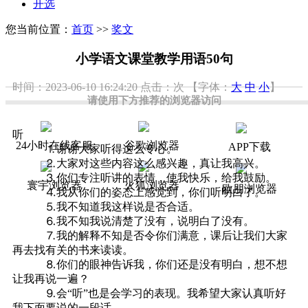
开选
您当前位置：
首页
>>
奖文
小学语文课堂教学用语50句
时间：2023-06-10 16:24:20
点击：
次
【字体：
大
中
小
】
请使用下方推荐的浏览器访问
听
24小时在线客服
谷歌浏览器
APP下载
⒈谢谢大家听得这么专心。
⒉大家对这些内容这么感兴趣，真让我高兴。
⒊你们专注听讲的表情，使我快乐，给我鼓励。
寰宇浏览器
火狐浏览器
欧朋浏览器
⒋我从你们的姿态上感觉到，你们听明白了。
⒌我不知道我这样说是否合适。
⒍我不知我说清楚了没有，说明白了没有。
⒎我的解释不知是否令你们满意，课后让我们大家
再去找有关的书来读读。
⒏你们的眼神告诉我，你们还是没有明白，想不想
让我再说一遍？
⒐会“听”也是会学习的表现。我希望大家认真听好
我下面要说的一段话。