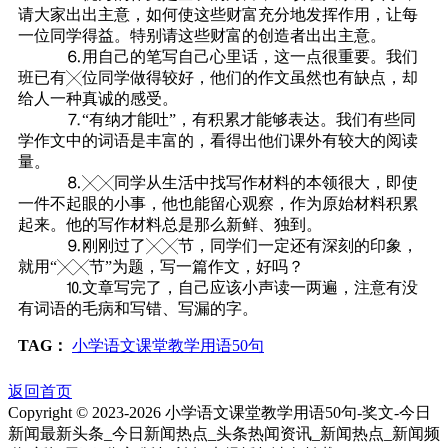
请大家出出主意，如何使这些财富充分地发挥作用，让每
一位同学得益。特别请这些财富的创造者出出主意。
⒍用自己的笔写自己心里话，这一点很重要。我们
班已有╳位同学做得较好，他们的作文虽然也有缺点，却
给人一种真诚的感受。
⒎“有纳才能吐”，有积累才能够表达。我们有些同
学作文中的词语是丰富的，看得出他们课外有较大的阅读
量。
⒏╳╳同学从生活中找写作材料的本领很大，即使
一件不起眼的小事，他也能留心观察，作为原始材料积累
起来。他的写作材料总是那么新鲜、独到。
⒐刚刚过了╳╳节，同学们一定还有深刻的印象，
就用“╳╳节”为题，写一篇作文，好吗？
⒑文章写完了，自己应该小声读一两遍，注意有没
有词语的毛病和写错、写漏的字。
TAG：
小学语文课堂教学用语50句
返回首页
Copyright © 2023-
2026 小学语文课堂教学用语50句-奖文-今日
新闻最新头条_今日新闻热点_头条热闻资讯_新闻热点_新闻频