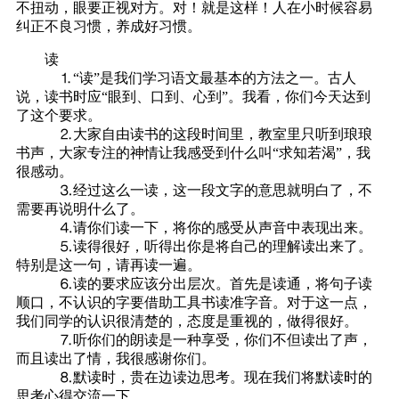
不扭动，眼要正视对方。对！就是这样！人在小时候容易
纠正不良习惯，养成好习惯。
读
⒈“读”是我们学习语文最基本的方法之一。古人
说，读书时应“眼到、口到、心到”。我看，你们今天达到
了这个要求。
⒉大家自由读书的这段时间里，教室里只听到琅琅
书声，大家专注的神情让我感受到什么叫“求知若渴”，我
很感动。
⒊经过这么一读，这一段文字的意思就明白了，不
需要再说明什么了。
⒋请你们读一下，将你的感受从声音中表现出来。
⒌读得很好，听得出你是将自己的理解读出来了。
特别是这一句，请再读一遍。
⒍读的要求应该分出层次。首先是读通，将句子读
顺口，不认识的字要借助工具书读准字音。对于这一点，
我们同学的认识很清楚的，态度是重视的，做得很好。
⒎听你们的朗读是一种享受，你们不但读出了声，
而且读出了情，我很感谢你们。
⒏默读时，贵在边读边思考。现在我们将默读时的
思考心得交流一下。