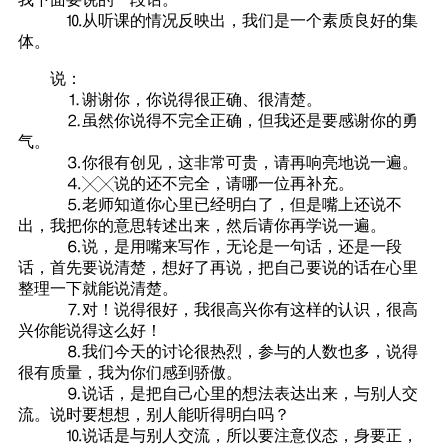
⒑从听课的情况反映出，我们是一个素质良好的集
体。
说：
⒈谢谢你，你说得很正确、很清楚。
⒉虽然你说得不完全正确，但我还是要感谢你的勇
气。
⒊你很有创见，这非常可贵，请再响亮地说一遍。
⒋╳╳说的还不完全，请哪一位再补充。
⒌老师知道你心里已经明白了，但是嘴上还说不
出，我把你的意思转述出来，然后请你再学说一遍。
⒍说，是用嘴来写作，无论是一句话，还是一段
话，首先要说清楚，想好了再说，把自己要说的话在心里
整理一下就能说清楚。
⒎对！说得很好，我很高兴你有这样的认识，很高
兴你能说得这么好！
⒏我们今天的讨论很热烈，参与的人数也多，说得
很有质量，我为你们感到骄傲。
⒐说话，是把自己心里的想法表达出来，与别人交
流。说时要想想，别人能听得明白吗？
⒑说话是与别人交流，所以要注意仪态，身要正，