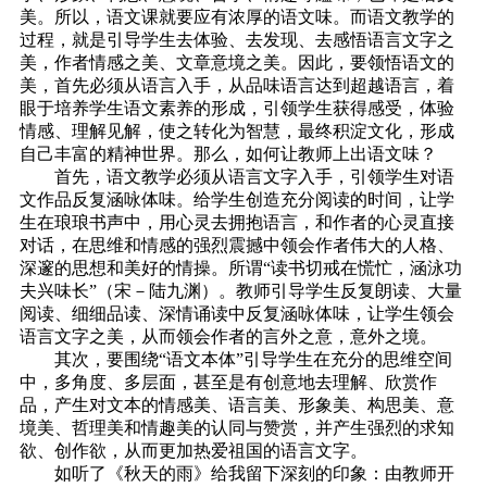
美。所以，语文课就要应有浓厚的语文味。而语文教学的
过程，就是引导学生去体验、去发现、去感悟语言文字之
美，作者情感之美、文章意境之美。因此，要领悟语文的
美，首先必须从语言入手，从品味语言达到超越语言，着
眼于培养学生语文素养的形成，引领学生获得感受，体验
情感、理解见解，使之转化为智慧，最终积淀文化，形成
自己丰富的精神世界。那么，如何让教师上出语文味？
首先，语文教学必须从语言文字入手，引领学生对语
文作品反复涵咏体味。给学生创造充分阅读的时间，让学
生在琅琅书声中，用心灵去拥抱语言，和作者的心灵直接
对话，在思维和情感的强烈震撼中领会作者伟大的人格、
深邃的思想和美好的情操。所谓“读书切戒在慌忙，涵泳功
夫兴味长”（宋－陆九渊）。教师引导学生反复朗读、大量
阅读、细细品读、深情诵读中反复涵咏体味，让学生领会
语言文字之美，从而领会作者的言外之意，意外之境。
其次，要围绕“语文本体”引导学生在充分的思维空间
中，多角度、多层面，甚至是有创意地去理解、欣赏作
品，产生对文本的情感美、语言美、形象美、构思美、意
境美、哲理美和情趣美的认同与赞赏，并产生强烈的求知
欲、创作欲，从而更加热爱祖国的语言文字。
如听了《秋天的雨》给我留下深刻的印象：由教师开