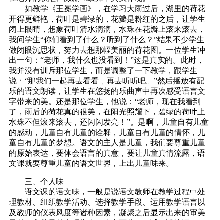
如教学《王冕学画》，在学习大雨过后，湖里的荷花
开得更鲜艳，荷叶是碧绿的，花瓣是粉红的之后，让学生
闭上眼睛，想象荷叶清水滴滴，水珠在花瓣上滚来滚去，
我问学生“你们看到了什么？听到了什么？”结果不少学生
做闭眼沉思状，努力去想那幅美丽的荷花图。一位学生冲
出一句：“老师，我什么也没看到！”这是真实的。此时，
我并没有训斥那位学生，而是调整了一下教学，跟学生
说：“那我们一起再去看看，再去听听吧。”然后播放有配
乐的语文朗读，让学生在悠扬的乐曲声中再次感受语言文
字带来的美。还是那位学生，他说：“老师，现在我看到
了，雨后的荷花真的很美，在阳光照耀下，碧绿的荷叶上
水珠不但滚来滚去，还闪闪发亮！”。是啊，儿童自有儿童
的感动，儿童自有儿童的诠释，儿童自有儿童的情怀，儿
童自有儿童的梦想。语文的主人是儿童，我们要尊重儿童
的原始表达，要体会语言的真意，要让儿童真情流露，语
文课就要尊重儿童的语文世界，上出儿童味来。
三、个人味
语文课的语文味，一般是说语文教师在教学过程中处
理教材、组织教学活动、选择教学手段、运用教学语言以
及教师的仪表风度等诸种因素，凝聚之后显示出来的审美