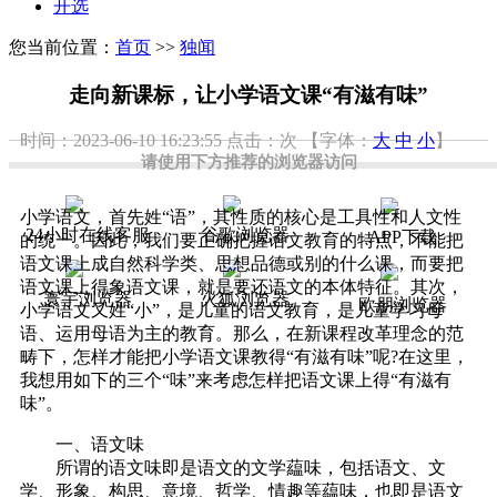
开选
您当前位置：
首页
>>
独闻
走向新课标，让小学语文课“有滋有味”
时间：2023-06-10 16:23:55
点击：
次
【字体：
大
中
小
】
请使用下方推荐的浏览器访问
小学语文，首先姓“语”，其性质的核心是工具性和人文性
24小时在线客服
谷歌浏览器
APP下载
的统一。因此，我们要正确把握语文教育的特点，不能把
语文课上成自然科学类、思想品德或别的什么课，而要把
语文课上得象语文课，就是要还语文的本体特征。其次，
寰宇浏览器
火狐浏览器
欧朋浏览器
小学语文又姓“小”，是儿童的语文教育，是儿童学习母
语、运用母语为主的教育。那么，在新课程改革理念的范
畴下，怎样才能把小学语文课教得“有滋有味”呢?在这里，
我想用如下的三个“味”来考虑怎样把语文课上得“有滋有
味”。
一、语文味
所谓的语文味即是语文的文学藴味，包括语文、文
学、形象、构思、意境、哲学、情趣等藴味，也即是语文