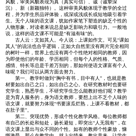
风貌，审美风貌表现为真（真实可信）、诚（诚挚深
沉）、新（新颖独特）。这种审美风貌体现于教学的全过
程，并为学生所品评体验，或深或浅或长或短地吸引着学
生。无个人味的语文课，犹如作家笔下塑造的缺乏个性的
人物形象，对读者来说总是缺乏影响力和吸引力。一般地
说，这样的语文课不可能是“有滋有味”的。
古人云：文如其人。今人说：上课如作文。可见“课如
其人”的说法也合乎逻辑，正如大自然里没有两片完全相同
的树叶一样，世界上也没有两个个性绝对相同的教师，因
为即使他们的年龄、学历相同，但每个人的性格、气质、
感情、特长等总是千差万别的，那如何使语文课富有个人
味呢？我们可以从两方面去努力。
第一、教学时做到“胸中有书，目中有人”，也就是教
材要如出自己之口，如出自己之心。在研究教材时也要研
究学生，熟悉学生，不研究学生怎么能教好他们呢？教学
是为育人服务的，身为语文教师，要想上出不乏个人味的
语文课，就要努力体现“书要滚瓜烂熟，上课不看教材，都
在肚子里”。
第二、突现优势，形成个性化教学风格。每位教师都
有自己的长处和短处，扬长避短，即突出“人无我有”，在
语文课上显出与众不同的个性。如有的教师个性豪放，慷
慨激昂，那么在教学中，就上出情来，教出意来，让学生