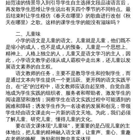
始范读的情景导入到引导学生自主选择文段品读语言后，
再发散学生思维让学生说出有关四个季节的不同特点。最
后结束时让学生模仿《春天在哪里》的歌曲进行改创《秋
天在哪里》之歌。这样的课学生学的能没有滋味吗？
二、儿童味
小学的语文是儿童的语文。儿童就是儿童，他们既不
是缩小的成人，也不是成人的预备。儿童是一个思想上、
精神上、人格上独立的人，儿童又是语文学习的主人，因
此，小学语文教学必须从成人霸权中走出来，还儿童以发
展语文素养的自主权。
语文教师的任务，主要不是教导学生和控制学生，而
是通过文本向学生提供一个更活跃、更开阔的语文实践平
台。在“还”的过程中，语文教师应该自起至终、自觉自愿
地成为学生实践的组织者、服务者和帮助者。激发学生的
阅读愿望和激情；洞察学生在语文实践过程中可能遇到的
困难和障碍；诱发学生作为一名读者的发展和创见；带领
学生经由语文课走向一片新的语文天地。为此，我们必须
了解儿童、研究儿童、懂得儿童的文化。
要在语文课体现“儿童味”，更重要的是凸现儿童的主
体地位，把儿童的精神融入语文课，让童声、童心、童趣
在老师的唤醒、激励和鼓舞中真实体现。